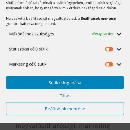
sütik információkat tárolnak a számítógépeken, amik nekünk segítséget
Ha pedig rendszeres
nyújtanak abban, hogy megértsük mik érdekelnek téged az oldalon.
karbantartésra van
Ha ezeket a beállításokat megváltoztatnád, a
Beállítások mentése
gombra kattintva megteheted.
szükséged, akkor vázolom
Működéshez szükséges
Always active
számodra a havidíjas
együttműködési
Statisztikai célú sütik
Statiszt
lehetőségeket.
célú
Marketing célú sütik
sütik
Market
célú
sütik
Mire számíthatsz ha
Sütik elfogadása
velem dolgozol?
Tiltás
Beállítások mentése
Mindig figyelembe veszem a
megvalósíthatósági, marketing