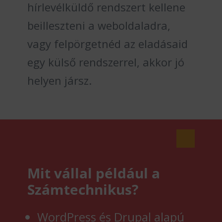
hírlevélküldő rendszert kellene
beilleszteni a weboldaladra,
vagy felpörgetnéd az eladásaid
egy külső rendszerrel, akkor jó
helyen jársz.
Mit vállal például a
Számtechnikus?
WordPress és Drupal alapú