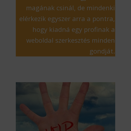
magának csinál, de mindenki
elérkezik egyszer arra a pontra,
hogy kiadná egy profinak a
weboldal szerkesztés minden
gondját.