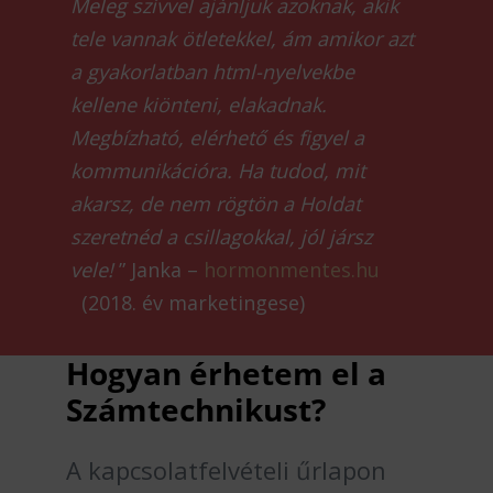
Meleg szívvel ajánljuk azoknak, akik
tele vannak ötletekkel, ám amikor azt
a gyakorlatban html-nyelvekbe
kellene kiönteni, elakadnak.
Megbízható, elérhető és figyel a
kommunikációra. Ha tudod, mit
akarsz, de nem rögtön a Holdat
szeretnéd a csillagokkal, jól jársz
vele!
” Janka –
hormonmentes.hu
(2018. év marketingese)
Hogyan érhetem el a
Számtechnikust?
A kapcsolatfelvételi űrlapon