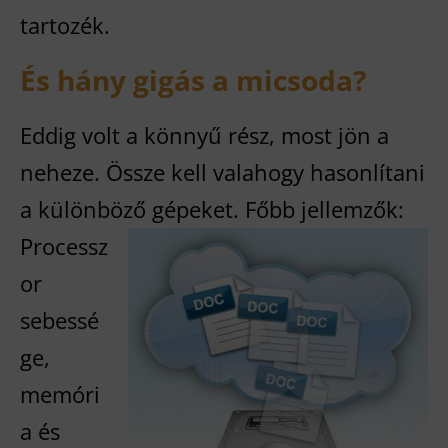
tartozék.
És hány gigás a micsoda?
Eddig volt a könnyű rész, most jön a
neheze. Össze kell valahogy hasonlítani
a különböző
gépeket. Főbb jellemzők:
Processz
or
sebessé
ge,
memóri
a és