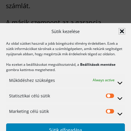
számlát.
A másik szempont az a garancia.
Sütik kezelése
Meddig érvényes? Hol lehet
érvényesíteni a garanciát. Notebookok
Az oldal sütiket használ a jobb böngészési élmény érdekében. Ezek a
sütik információkat tárolnak a számítógépeken, amik nekünk segítséget
esetében sokszor előfordul, hogy a
nyújtanak abban, hogy megértsük mik érdekelnek téged az oldalon.
gépet külföldön szervizelik és minimum
Ha ezeket a beállításokat megváltoztatnád, a
Beállítások mentése
gombra kattintva megteheted.
egy hétig tart az átnézés/javítás. A
Működéshez szükséges
Always active
boltban minden esetben felvilágosítást
Statisztikai célú sütik
kell adjanak ennek menetéről.
Statis
célú
Marketing célú sütik
Hol vegyem a számítógépet?
Mark
sütik
célú
Cipőt a cipő boltból, számítógépet a…
Sütik elfogadása