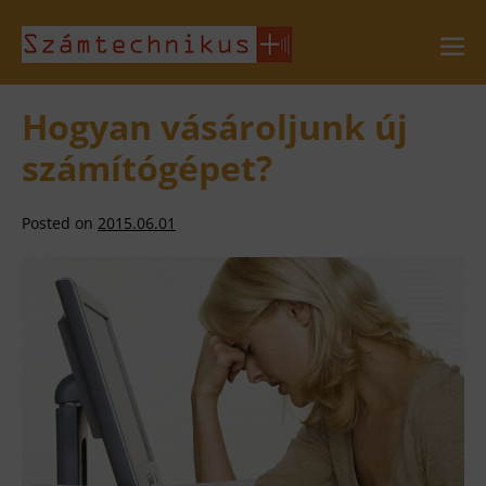
Skip
to
Me
Tog
content
Hogyan vásároljunk új
számítógépet?
Posted on
2015.06.01