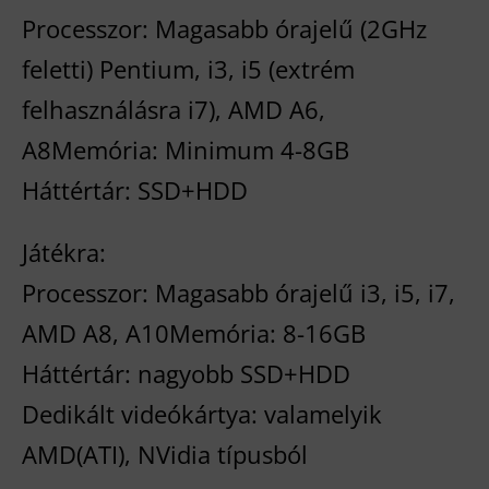
Processzor: Magasabb órajelű (2GHz
feletti) Pentium, i3, i5 (extrém
felhasználásra i7), AMD A6,
A8Memória: Minimum 4-8GB
Háttértár: SSD+HDD
Játékra:
Processzor: Magasabb órajelű i3, i5, i7,
AMD A8, A10Memória: 8-16GB
Háttértár: nagyobb SSD+HDD
Dedikált videókártya: valamelyik
AMD(ATI), NVidia típusból