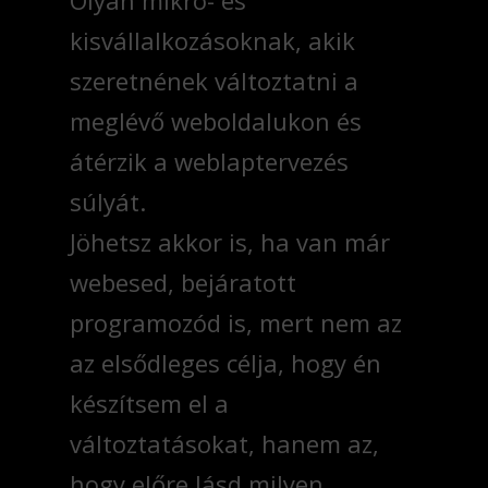
Olyan mikro- és
kisvállalkozásoknak, akik
szeretnének változtatni a
meglévő weboldalukon és
átérzik a weblaptervezés
súlyát.
Jöhetsz akkor is, ha van már
webesed, bejáratott
programozód is, mert nem az
az elsődleges célja, hogy én
készítsem el a
változtatásokat, hanem az,
hogy előre lásd milyen