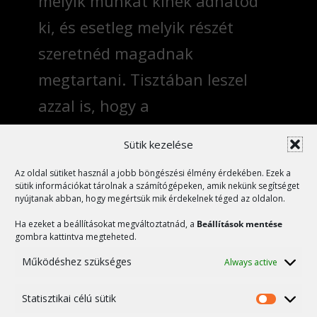
melyik munkát kinek adhatod
ki, és esetleg melyik részét
szeretnéd magadnak
megtartani. Tisztában leszel
azzal is, hogy a
javítások/frissítések mennyi
Sütik kezelése
időbe telnek, és így tudsz
Az oldal sütiket használ a jobb böngészési élmény érdekében. Ezek a
kalkulálni egy nagyságrendi
sütik információkat tárolnak a számítógépeken, amik nekünk segítséget
nyújtanak abban, hogy megértsük mik érdekelnek téged az oldalon.
összeget is, amit ezért ki kell
Ha ezeket a beállításokat megváltoztatnád, a
Beállítások mentése
majd fizetned.
gombra kattintva megteheted.
Működéshez szükséges
Always active
Segíts nekem is!
Statisztikai célú sütik
Statiszt