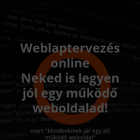
Weblaptervezés
online
Neked is legyen
jól egy működő
weboldalad!
mert "Mindenkinek jár egy jól
működő weboldal"