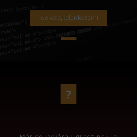
Ide vele, jelenkezem!
?
Már sokadjára ugrasz neki a