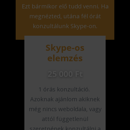
Ezt bármikor elő tudd venni. Ha
megnézted, utána fél órát
konzultálunk Skype-on.
Skype-os
elemzés
25 000 Ft
1 órás konzultáció.
Azoknak ajánlom akiknek
még nincs weboldala, vagy
attól függetlenül
szeretnének konzultálni a