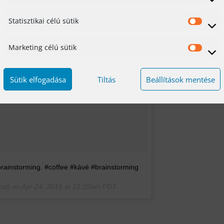
Statisztikai célú sütik
Stat
célú
Marketing célú sütik
Mar
süti
célú
Sütik elfogadása
Tiltás
Beállítások mentése
süti
rainstorming. #coffee #kávé #brainstorming
csi) on
Apr 24, 2015 at 12:29am PDT