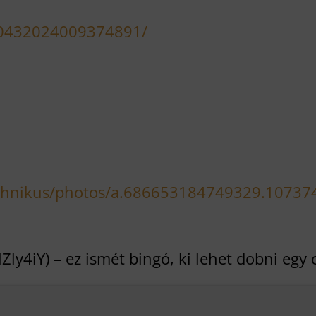
540432024009374891/
echnikus/photos/a.686653184749329.1073
lZly4iY) – ez ismét bingó, ki lehet dobni eg