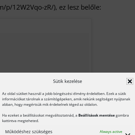
m/p/12W2Vqo-zR/), ez lesz belőle:
Sütik kezelése
Az oldal sütiket használ a jobb böngészési élmény érdekében. Ezek a sütik
információkat tárolnak a számítógépeken, amik nekünk segítséget nyújtanak
abban, hogy megértsük mik érdekelnek téged az oldalon.
Ha ezeket a beállításokat megváltoztatnád, a
Beállítások mentése
gombra
kattintva megteheted.
Működéshez szükséges
Always active