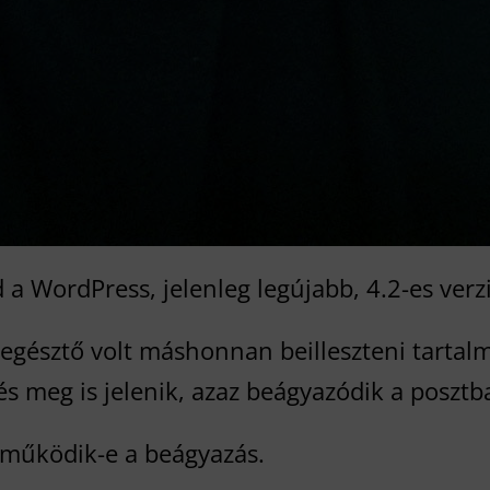
a WordPress, jelenleg legújabb, 4.2-es verzi
iegésztő volt máshonnan beilleszteni tartal
 és meg is jelenik, azaz beágyazódik a posztb
 működik-e a beágyazás.