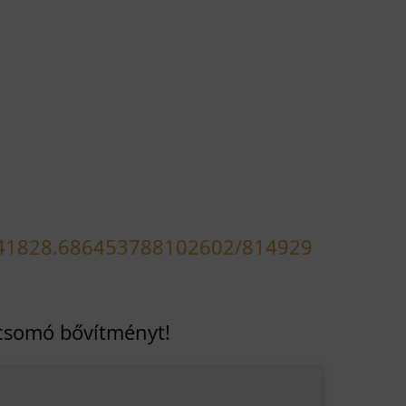
741828.686453788102602/814929
y csomó bővítményt!