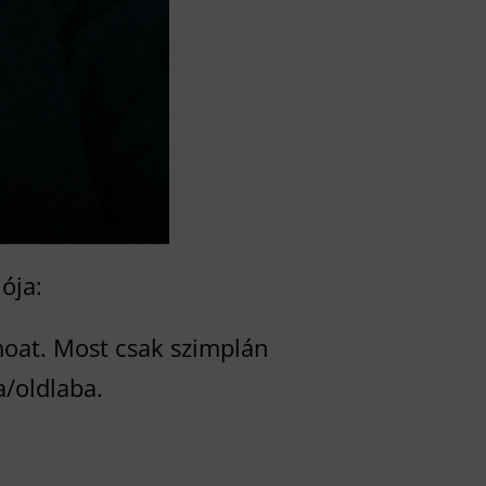
ója:
moat. Most csak szimplán
a/oldlaba.