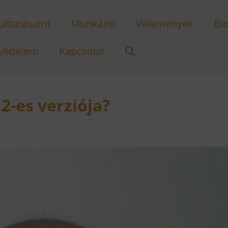
gáltatásaim
Munkáim
Vélemények
Bl
Search
védelem
Kapcsolat
Toggle
2-es verziója?