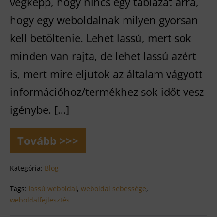
végképp, hogy nincs egy táblázat arra,
hogy egy weboldalnak milyen gyorsan
kell betöltenie. Lehet lassú, mert sok
minden van rajta, de lehet lassú azért
is, mert mire eljutok az általam vágyott
információhoz/termékhez sok időt vesz
igénybe. […]
Tovább >>>
Mit
tehetsz,
ha
Kategória:
Blog
lassú
a
Tags:
lassú weboldal
,
weboldal sebessége
,
weboldalad?
weboldalfejlesztés