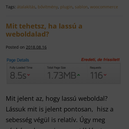
Tags:
átalakítás
,
bővítmény
,
plugin
,
sablon
,
woocommerce
Mit tehetsz, ha lassú a
weboldalad?
Posted on
2018.08.16
Mit
tehetsz,
ha
lassú
Mit jelent az, hogy lassú weboldal?
a
Lássuk mit is jelent pontosan, hisz a
weboldalad?
sebesség végül is relatív. Úgy meg