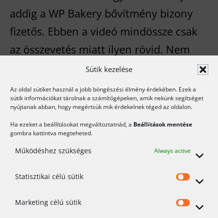
addig a WP Bakery bővítmény bizony
fizetős. Ebben a videó mindössze csak
az összevetés miatt ilyen rövid. Nem
törekedtem a teljes bemutatásra, hisz
Sütik kezelése
hasonló elvek […]
Az oldal sütiket használ a jobb böngészési élmény érdekében. Ezek a
sütik információkat tárolnak a számítógépeken, amik nekünk segítséget
nyújtanak abban, hogy megértsük mik érdekelnek téged az oldalon.
Tovább >>>
WP
Ha ezeket a beállításokat megváltoztatnád, a
Beállítások mentése
Bakery
gombra kattintva megteheted.
–
Kategória:
Blog
A
Működéshez szükséges
Always active
WordPress
Tags:
Visual Page Builder
,
Visual PageBuilder
,
vizuális
péksége
szerkesztő
,
WordPress
,
WP Bakery
Statisztikai célú sütik
Statis
célú
Marketing célú sütik
7 +1 kérdés amit fel kell tenni
Mark