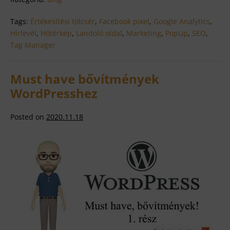
a
WordPress
Tags:
Értékesítési tölcsér
,
Facebook pixel
,
Google Analytics
,
Hírlevél
,
Hőtérkép
,
Landoló oldal
,
Marketing
,
PopUp
,
SEO
,
Tag Manager
Must have bővítmények
WordPresshez
Posted on
2020.11.18
Must
have
bővítmények
WordPresshez