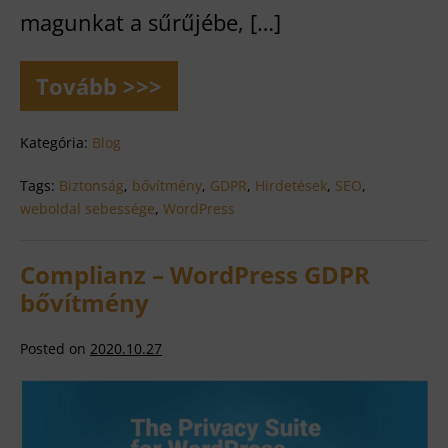
magunkat a sűrűjébe, […]
Tovább >>>
Must
have
bővítmények
Kategória:
Blog
WordPresshez
Tags:
Biztonság
,
bővítmény
,
GDPR
,
Hirdetések
,
SEO
,
weboldal sebessége
,
WordPress
Complianz – WordPress GDPR
bővítmény
Posted on
2020.10.27
Complianz
–