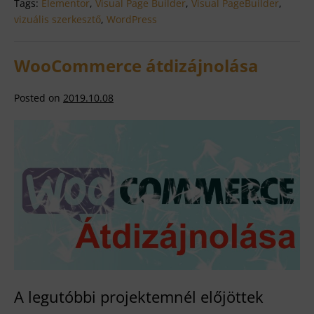
Tags:
Elementor
,
Visual Page Builder
,
Visual PageBuilder
,
vizuális szerkesztő
,
WordPress
WooCommerce átdizájnolása
Posted on
2019.10.08
WooCommerce
átdizájnolása
A legutóbbi projektemnél előjöttek