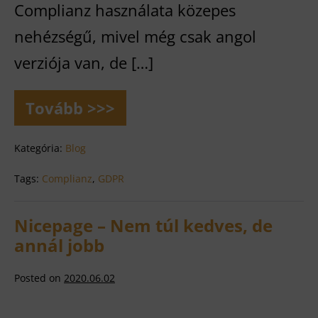
Complianz használata közepes
nehézségű, mivel még csak angol
verziója van, de […]
Tovább >>>
Complianz
–
WordPress
Kategória:
Blog
GDPR
bővítmény
Tags:
Complianz
,
GDPR
Nicepage – Nem túl kedves, de
annál jobb
Posted on
2020.06.02
Nicepage