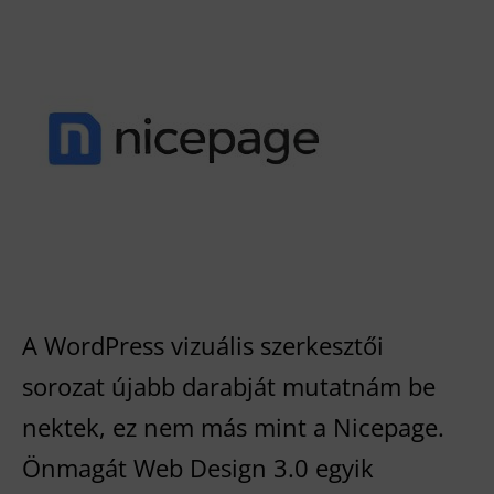
–
Nem
túl
kedves,
de
annál
jobb
A WordPress vizuális szerkesztői
sorozat újabb darabját mutatnám be
nektek, ez nem más mint a Nicepage.
Önmagát Web Design 3.0 egyik