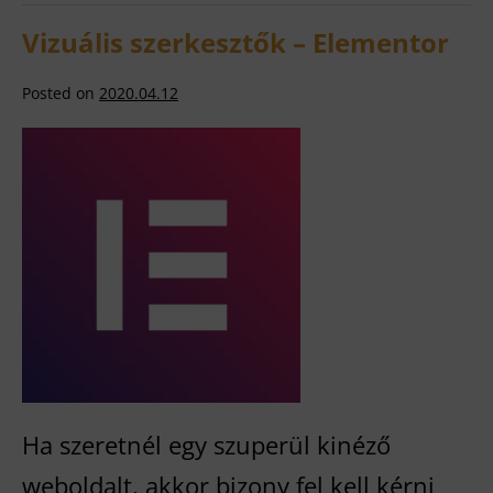
tenni
webáruház
Vizuális szerkesztők – Elementor
indítás
előtt
Posted on
2020.04.12
Vizuális
szerkesztők
–
Elementor
Ha szeretnél egy szuperül kinéző
weboldalt, akkor bizony fel kell kérni