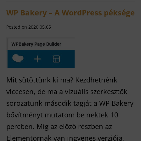
jobb
WP Bakery – A WordPress péksége
Posted on
2020.05.05
WP
Bakery
–
A
Mit sütöttünk ki ma? Kezdhetnénk
WordPress
viccesen, de ma a vizuális szerkesztők
péksége
sorozatunk második tagját a WP Bakery
bővítményt mutatom be nektek 10
percben. Míg az előző részben az
Elementornak van ingyenes verziója,