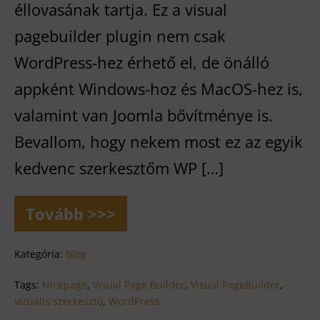
éllovasának tartja. Ez a visual
pagebuilder plugin nem csak
WordPress-hez érhető el, de önálló
appként Windows-hoz és MacOS-hez is,
valamint van Joomla bővítménye is.
Bevallom, hogy nekem most ez az egyik
kedvenc szerkesztőm WP […]
Tovább >>>
Nicepage
–
Nem
Kategória:
Blog
túl
kedves,
Tags:
Nicepage
,
Visual Page Builder
,
Visual PageBuilder
,
de
vizuális szerkesztő
,
WordPress
annál