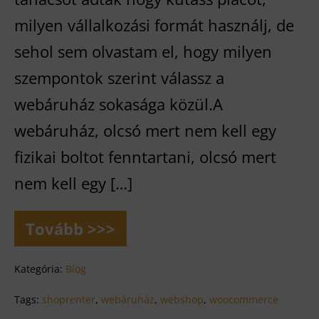
milyen vállalkozási formát használj, de
sehol sem olvastam el, hogy milyen
szempontok szerint válassz a
webáruház sokasága közül.A
webáruház, olcsó mert nem kell egy
fizikai boltot fenntartani, olcsó mert
nem kell egy […]
Tovább >>>
7
+1
kérdés
Kategória:
Blog
amit
fel
Tags:
shoprenter
,
webáruház
,
webshop
,
woocommerce
kell