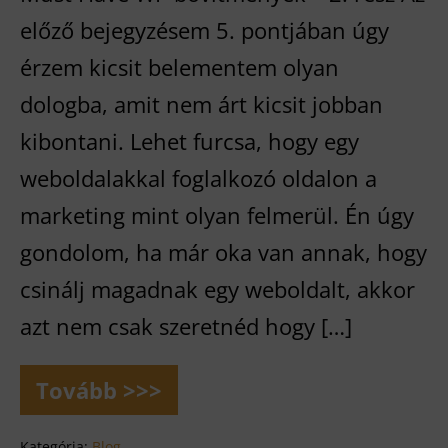
előző bejegyzésem 5. pontjában úgy
érzem kicsit belementem olyan
dologba, amit nem árt kicsit jobban
kibontani. Lehet furcsa, hogy egy
weboldalakkal foglalkozó oldalon a
marketing mint olyan felmerül. Én úgy
gondolom, ha már oka van annak, hogy
csinálj magadnak egy weboldalt, akkor
azt nem csak szeretnéd hogy […]
Tovább >>>
A
marketing
és
Kategória:
Blog