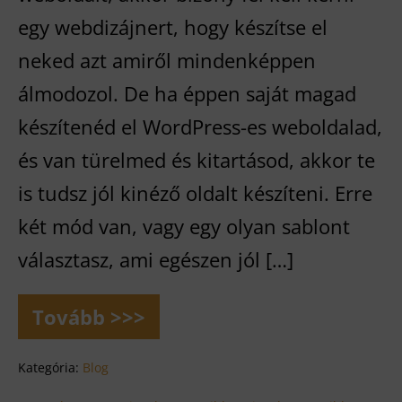
egy webdizájnert, hogy készítse el
neked azt amiről mindenképpen
álmodozol. De ha éppen saját magad
készítenéd el WordPress-es weboldalad,
és van türelmed és kitartásod, akkor te
is tudsz jól kinéző oldalt készíteni. Erre
két mód van, vagy egy olyan sablont
választasz, ami egészen jól […]
Tovább >>>
Vizuális
szerkesztők
–
Kategória:
Blog
Elementor