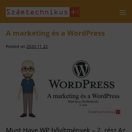
Skip
to
Me
Tog
content
A marketing és a WordPress
Posted on
2020.11.22
A
marketing
és
a
WordPress
Must Have WP bővítmények – 2. rész Az