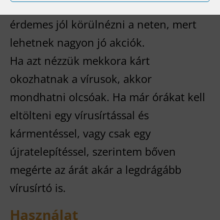
kedvezőbbek lehetnek az árak, illetve
érdemes jól körülnézni a neten, mert
lehetnek nagyon jó akciók.
Ha azt nézzük mekkora kárt
okozhatnak a vírusok, akkor
mondhatni olcsóak. Ha már órákat kell
eltölteni egy vírusírtással és
kármentéssel, vagy csak egy
újratelepítéssel, szerintem bőven
megérte az árát akár a legdrágább
vírusírtó is.
Használat