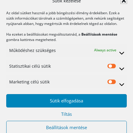
Sütik kezelése
elég alaposak, vagy túl sok a
Az oldal sütiket használ a jobb böngészési élmény érdekében. Ezek a
vakriasztás.
sütik információkat tárolnak a számítógépeken, amik nekünk segítséget
nyújtanak abban, hogy megértsük mik érdekelnek téged az oldalon.
Drága?
Ha ezeket a beállításokat megváltoztatnád, a
Beállítások mentése
gombra kattintva megteheted.
Ez nézőpont kérdése.
Működéshez szükséges
Always active
Persze ha nincs
Statisztikai célú sütik
pénzed rá, akkor
Statis
biztosan drága még a
célú
Marketing célú sütik
Mark
legolcsóbb is.
sütik
célú
Sütik elfogadása
Egyébként 5000 Ft-tól felfelé kezdődnek
sütik
az árak és akár 15000-ig el is mehet,
Tiltás
igaz több licenc vásárlása esetén
Beállítások mentése