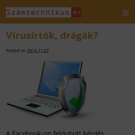
Skip
to
Me
Tog
content
Vírusírtók, drágák?
Posted on
2014.11.07
A Facebook-on feldobott kérdés