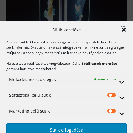
Sütik kezelése
Az oldal sütiket használ a jobb böngészési élmény érdekében. Ezek a
sütik információkat tárolnak a számítógépeken, amik nekünk segítséget
nyújtanak abban, hogy megértsük mik érdekelnek téged az oldalon.
Ha ezeket a beállításokat megváltoztatnád, a
Beállítások mentése
gombra kattintva megteheted.
Működéshez szükséges
Always active
Statisztikai célú sütik
Statis
célú
Marketing célú sütik
Mark
Tegnap, 2015.09.09-n megtartotta az
sütik
célú
Apple a szokásos őszi bemutatóját.
Sütik elfogadása