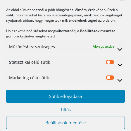
kedves,
Az oldal sütiket használ a jobb böngészési élmény érdekében. Ezek a
de
sütik információkat tárolnak a számítógépeken, amik nekünk segítséget
nyújtanak abban, hogy megértsük mik érdekelnek téged az oldalon.
annál
Ha ezeket a beállításokat megváltoztatnád, a
Beállítások mentése
jobb
gombra kattintva megteheted.
Működéshez szükséges
Always active
A WordPress vizuális szerkesztői
Statisztikai célú sütik
sorozat újabb darabját mutatnám be
Statis
nektek, ez nem más mint a Nicepage.
célú
Marketing célú sütik
Mark
Önmagát Web Design 3.0 egyik
sütik
célú
éllovasának tartja. Ez a visual
Sütik elfogadása
sütik
pagebuilder plugin nem csak
Tiltás
WordPress-hez érhető el, de önálló
Beállítások mentése
appként Windows-hoz és MacOS-hez is,