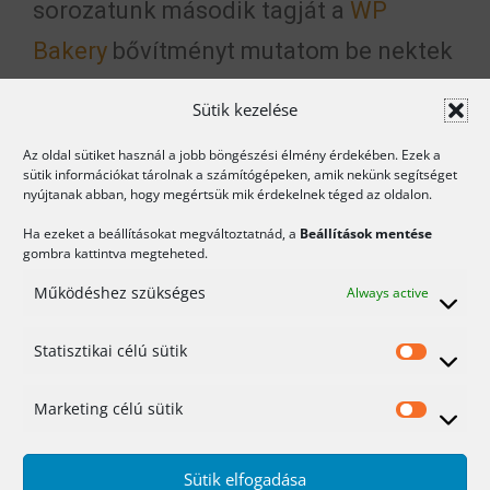
sorozatunk második tagját a
WP
Bakery
bővítményt mutatom be nektek
10 percben.
Sütik kezelése
Míg az
előző részben
az Elementornak
Az oldal sütiket használ a jobb böngészési élmény érdekében. Ezek a
sütik információkat tárolnak a számítógépeken, amik nekünk segítséget
van ingyenes verziója, addig a WP
nyújtanak abban, hogy megértsük mik érdekelnek téged az oldalon.
Bakery bővítmény bizony fizetős.
Ha ezeket a beállításokat megváltoztatnád, a
Beállítások mentése
gombra kattintva megteheted.
Ebben a videó mindössze csak az
Működéshez szükséges
Always active
összevetés miatt ilyen rövid. Nem
Statisztikai célú sütik
törekedtem a teljes bemutatásra, hisz
hasonló elvek alapján épül fel, mint az
Marketing célú sütik
előző részben bemutatott plugin.
Sütik elfogadása