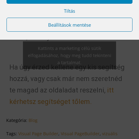
Nem írnék Pro és kontra véleményt,
Tiltás
inkább rád bízom, nézd meg a videót
Beállítások mentése
és döntsd el, neked mennyire állna
kézre, mennyire lehet szerethető.
Kattints a marketing célú sütik
elfogadásához, hogy meg tudd tekinteni
a tartalmat.
Ha úgy érzed kellene egy kis segítség
hozzá, vagy csak már nem szeretnéd
te magad az oldaladat reszelni,
itt
kérhetsz segítséget tőlem.
Kategória:
Blog
Tags:
Visual Page Builder
,
Visual PageBuilder
,
vizuális