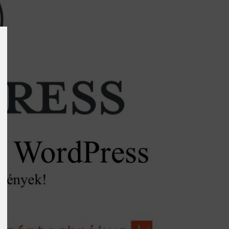
isztikai
keting
k
k