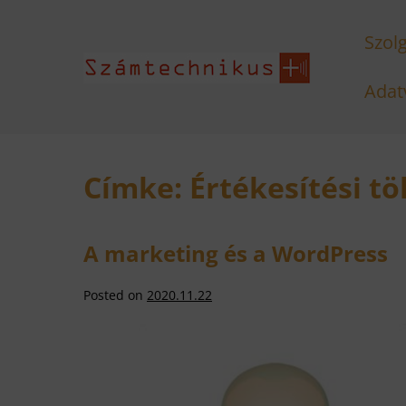
Skip
Szol
to
content
Adat
Címke:
Értékesítési tö
A marketing és a WordPress
Posted on
2020.11.22
A
marketing