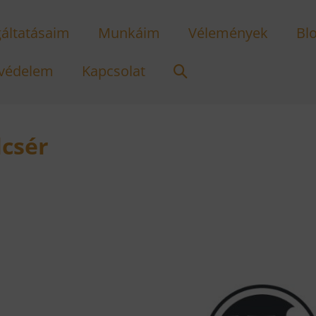
gáltatásaim
Munkáim
Vélemények
Bl
Search
védelem
Kapcsolat
Toggle
lcsér