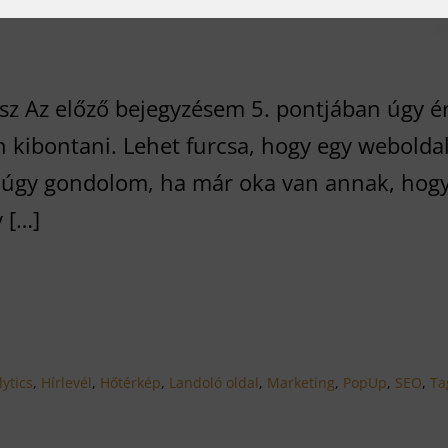
sz Az előző bejegyzésem 5. pontjában úgy é
n kibontani. Lehet furcsa, hogy egy weboldal
n úgy gondolom, ha már oka van annak, hogy
 […]
ytics
,
Hírlevél
,
Hőtérkép
,
Landoló oldal
,
Marketing
,
PopUp
,
SEO
,
Ta