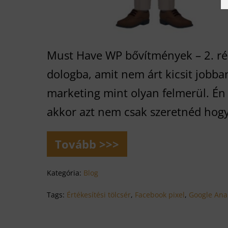
Must Have WP bővítmények – 2. ré
dologba, amit nem árt kicsit jobba
marketing mint olyan felmerül. É
akkor azt nem csak szeretnéd hogy
Tovább >>>
A
marketing
és
Kategória:
Blog
a
WordPress
Tags:
Értékesítési tölcsér
,
Facebook pixel
,
Google Anal