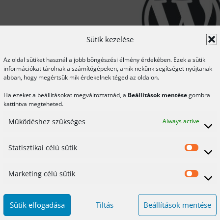
Sütik kezelése
Az oldal sütiket használ a jobb böngészési élmény érdekében. Ezek a sütik
információkat tárolnak a számítógépeken, amik nekünk segítséget nyújtanak
abban, hogy megértsük mik érdekelnek téged az oldalon.
Ha ezeket a beállításokat megváltoztatnád, a
Beállítások mentése
gombra
kattintva megteheted.
Működéshez szükséges
Always active
Statisztikai célú sütik
Stat
célú
Marketing célú sütik
Mar
süti
célú
Sütik elfogadása
Tiltás
Beállítások mentése
süti