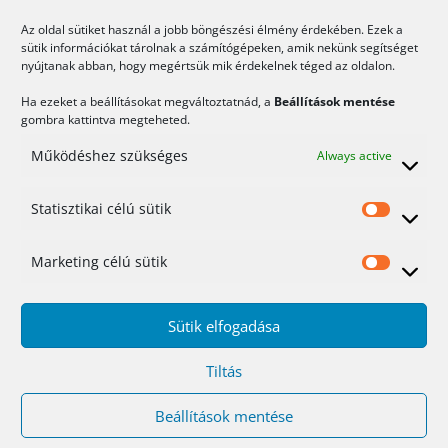
Tovább >>>
A
Az oldal sütiket használ a jobb böngészési élmény érdekében. Ezek a
marketing
sütik információkat tárolnak a számítógépeken, amik nekünk segítséget
nyújtanak abban, hogy megértsük mik érdekelnek téged az oldalon.
és
Kategória:
Blog
a
Ha ezeket a beállításokat megváltoztatnád, a
Beállítások mentése
WordPress
Tags:
Értékesítési tölcsér
,
Facebook pixel
,
Google Analytics
,
gombra kattintva megteheted.
Hírlevél
,
Hőtérkép
,
Landoló oldal
,
Marketing
,
PopUp
,
SEO
,
Működéshez szükséges
Always active
Tag Manager
Statisztikai célú sütik
Statis
Must have bővítmények
WordPresshez
célú
Marketing célú sütik
Mark
sütik
Posted on
2020.11.18
célú
Sütik elfogadása
sütik
Must
Tiltás
have
Beállítások mentése
bővítmények