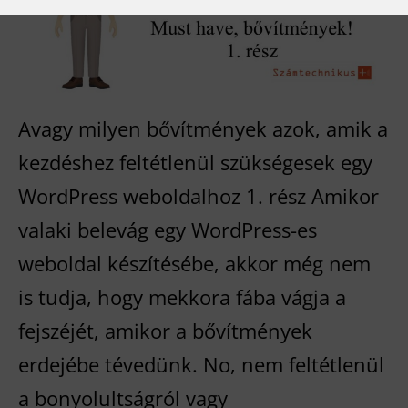
WordPresshez
Avagy milyen bővítmények azok, amik a
kezdéshez feltétlenül szükségesek egy
WordPress weboldalhoz 1. rész Amikor
valaki belevág egy WordPress-es
weboldal készítésébe, akkor még nem
is tudja, hogy mekkora fába vágja a
fejszéjét, amikor a bővítmények
erdejébe tévedünk. No, nem feltétlenül
a bonyolultságról vagy