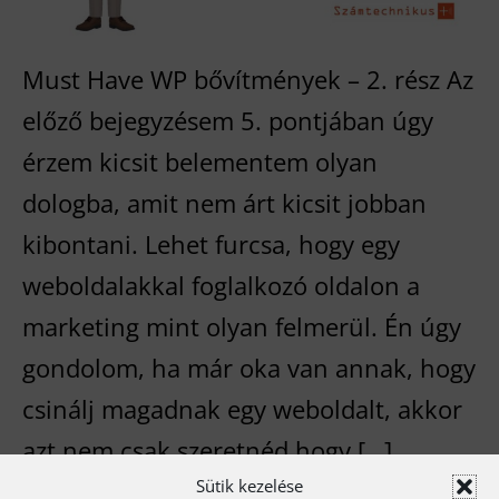
Must Have WP bővítmények – 2. rész Az
előző bejegyzésem 5. pontjában úgy
érzem kicsit belementem olyan
dologba, amit nem árt kicsit jobban
kibontani. Lehet furcsa, hogy egy
weboldalakkal foglalkozó oldalon a
marketing mint olyan felmerül. Én úgy
gondolom, ha már oka van annak, hogy
csinálj magadnak egy weboldalt, akkor
azt nem csak szeretnéd hogy […]
Sütik kezelése