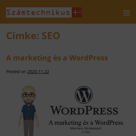
Skip
to
Me
Tog
content
Címke:
SEO
A marketing és a WordPress
Posted on
2020.11.22
A
marketing
és
a
WordPress